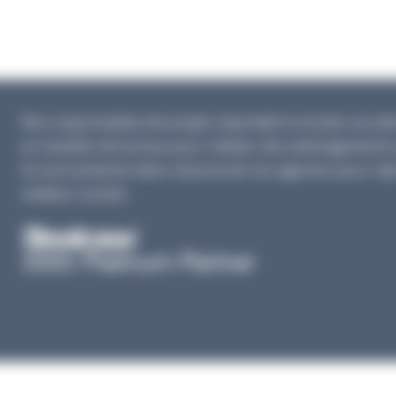
Nos responsables de projets répondent à toutes vos dema
en mobilier de bureau pour réaliser des aménagements 
Ils sont présents dans chacune de nos agences pour rép
meilleur conseil.