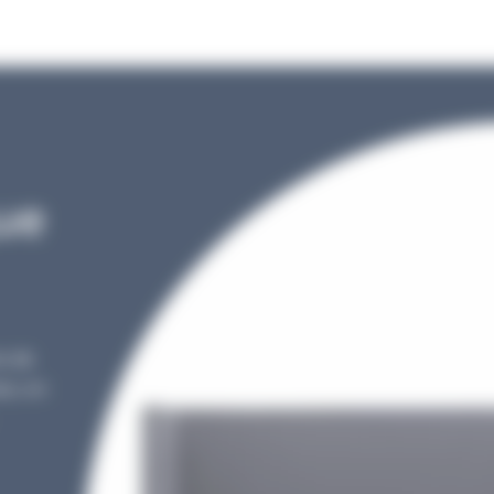
ue
ns de
ce, en