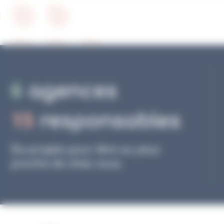
6
agences
15
responsables
De projets pour être au plus
proche de chez vous.