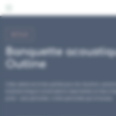
Panneau de gestion des cookies
RETOUR
Banquette acoustiq
Outline
Cette cabine est le lieu parfait pour les réunions, sessio
brainstorming et conversations importantes en face à fa
privé – sans perturber, ni être perturbés par le bureau.