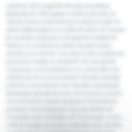
Lancée en 2014, la gamme de pods acoustiques
plébiscitée Air³ d’Orangebox s’utilise aussi bien en
salle de réunion autonome qu’en espace privatif, en
cabine téléphonique ou en pièce de repos. Air³ associe
de nouveaux matériaux à une gamme complète de
finitions, et constitue la solution de pièce la plus
avancée sur le marché. Tout cela en fait le système de
pod le plus complet au monde.Air³ est une gamme
conçue pour son évolutivité et son universalité. Son
système de toit ouvrant breveté à l’échelle mondiale
présente une protection anti-incendie sophistiquée,
développée spécialement pour les bureaux et autres
environnements équipés de gicleurs d’incendie.Ses
panneaux interchangeables vous permettent de
renouveler votre installation Air³ à votre gré : il vous
suffit de changer de couleur et de tissu pour en faire