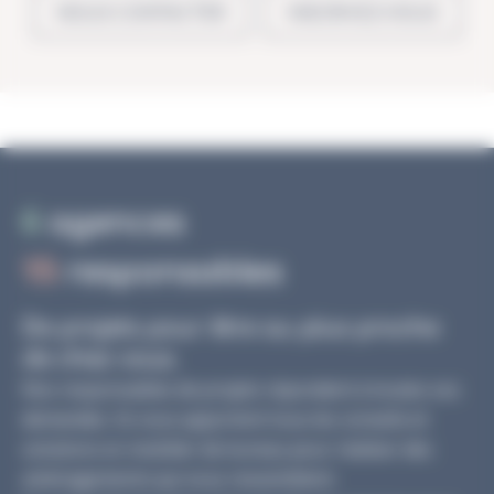
NOUS CONTACTER
INSCRIVEZ-VOUS
6
agences
15
responsables
De projets pour être au plus proche
de chez vous.
Nos responsables de projets répondent à toutes vos
demandes. Ils vous apportent tous les conseils et
solutions en mobilier de bureau pour réaliser des
aménagements qui vous ressemblent.