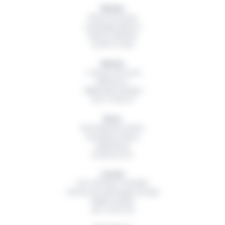
Rennes
20 Rue du Sureau
La Montgervalaise 2
35520
La Mézière
02 99 13 16 60
Nantes
1 Avenue des Lions
Bâtiment A
44800
Saint Herblain
02 51 79 00 19
Brest
Rue Hubertine Auclert
Immeuble Artémis
29200
Brest
02 98 42 32 01
Lorient
Parc d’Activité Technellys
165 Rue de la Montagne du Salut
56600
Lanester
06 11 55 91 49