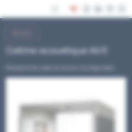
Panneau de gestion des cookies
RETOUR
Cabine acoustique Air3
Modularité des salles de réunion reconfigurables