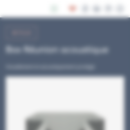
Panneau de gestion des cookies
RETOUR
Box Réunion acoustique
Visuellement et acoustiquement protégé.