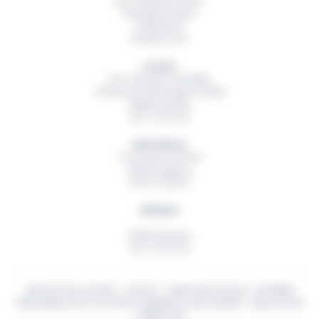
Rue Hubertine Auclert
Immeuble Artémis
29200
Brest
02 98 42 32 01
Lorient
Parc d’Activité Technellys
165 Rue de la Montagne du Salut
56600
Lanester
06 11 55 91 49
Saint-Brieuc
5 rue Ambroise Paré
22360
Langueux
06 18 15 82 54
Quimper
29000
Quimper
06 11 55 91 49
GESTION DES COOKIES
-
CONTACT
-
MENTIONS LÉGALES
-
DONNÉES
PERSONNELLES
© TOUS DROITS RÉSERVÉS
OUEST BUREAU
- RÉALISATION
CYBERSCOPE