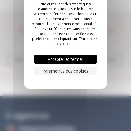
site et réaliser des statistiques
d’audience. Cliquez sur le bouton
"Accepter et fermer" pour donner votre
consentement à ces opérations et
profiter d’une expérience personnalisée.
Construisons quelque
Cliquez sur "Continuer sans accepter"
pour les refuser ou modifiez vos
chose ensemble.
préférences en cliquant sur "Paramètres
des cookies".
Accepter et fermer
NOUS CONTACTER
INSCRIVEZ-VOUS
Paramètres des cookies
6
agences
15
responsables