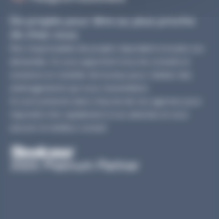
De projets pour être au plus proche
de chez vous.
Nos responsables de projets répondent à toutes vos
demandes. Ils vous apportent tous les conseils et
solutions en mobilier de bureau pour réaliser des
aménagements qui vous ressemblent.
Ils sont présents dans chacune de nos agences pour
répondre très rapidement à vos attentes et vous
assurer le meilleur conseil.