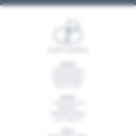
Rennes
20 Rue du Sureau
La Montgervalaise 2
35520
La Mézière
02 99 13 16 60
Nantes
1 Avenue des Lions
Bâtiment A
44800
Saint Herblain
02 51 79 00 19
Brest