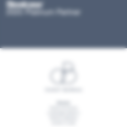
Rennes
20 Rue du Sureau
La Montgervalaise 2
35520
La Mézière
02 99 13 16 60