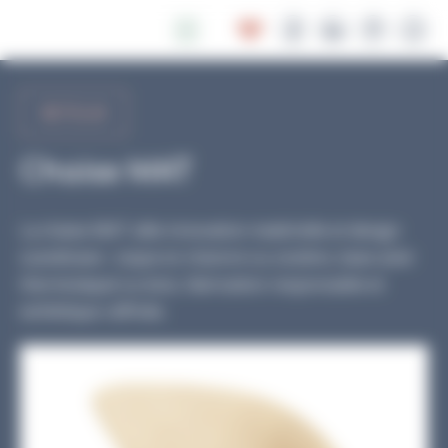
Panneau de gestion des cookies
RETOUR
Chaise MAT
La chaise MAT allie innovation matérielle et design
scandinave : coque en chanvre ou zostère, base acier
thermolaqué ou bois, fabrication responsable et
esthétique raffinée.