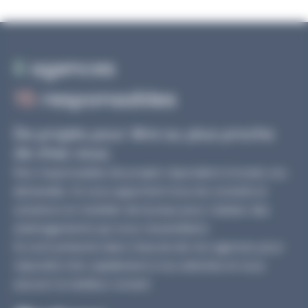
6
agences
15
responsables
De projets pour être au plus proche
de chez vous.
Nos responsables de projets répondent à toutes vos
demandes. Ils vous apportent tous les conseils et
solutions en mobilier de bureau pour réaliser des
aménagements qui vous ressemblent.
Ils sont présents dans chacune de nos agences pour
répondre très rapidement à vos attentes et vous
assurer le meilleur conseil.