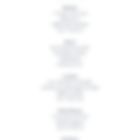
Nantes
1 Avenue des Lions
Bâtiment A
44800
Saint Herblain
02 51 79 00 19
Brest
Rue Hubertine Auclert
Immeuble Artémis
29200
Brest
02 98 42 32 01
Lorient
Parc d’Activité Technellys
165 Rue de la Montagne du Salut
56600
Lanester
06 11 55 91 49
Saint-Brieuc
5 rue Ambroise Paré
22360
Langueux
06 18 15 82 54
Quimper