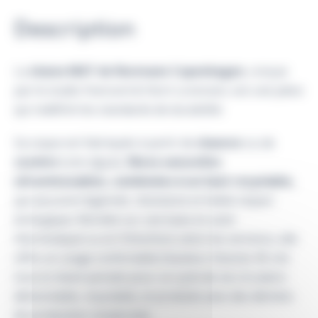
Description
La
chaise MAT de Normann Copenhagen
, conçue
par le studio Foersom & Hiort-Lorenzen, est une pièce
qui redéfinit les standards de durabilité.
Sa coque est fabriquée à partir de
chanvre
ou de
zostère
(une algue),
fibres naturelles
ultrarénovables, combinées à un liant recyclable,
qui assurent légèreté, résistance et faible impact
écologique. Montée sur une base en acier
thermolaqué ou en frêne/bois selon les versions, elle
offre un usage confortable (hauteur d’assise 45 cm)
tout en étant pensée pour un cycle de vie circulaire :
démontable, recyclable, et produite avec des déchets
de production revalorisés.