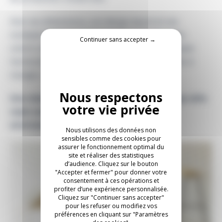
Avec ses dimensions, son design épuré et ses
multiples finitions (coque seule ou rembourrée,
Continuer sans accepter →
coloris naturels ou plus audacieux), MAT s’adapte
harmonieusement aux espaces de travail, salles à
manger, zones d’accueil.
Une chaise esthétique, utile et engagée, qui allie
style scandinave et responsabilité
environnementale.
Nous utilisons des données non
sensibles comme des cookies pour
assurer le fonctionnement optimal du
site et réaliser des statistiques
d’audience. Cliquez sur le bouton
"Accepter et fermer" pour donner votre
consentement à ces opérations et
profiter d’une expérience personnalisée.
Cliquez sur "Continuer sans accepter"
pour les refuser ou modifiez vos
préférences en cliquant sur "Paramètres