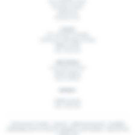
Rue Hubertine Auclert
Immeuble Artémis
29200
Brest
02 98 42 32 01
Lorient
Parc d’Activité Technellys
165 Rue de la Montagne du Salut
56600
Lanester
06 11 55 91 49
Saint-Brieuc
5 rue Ambroise Paré
22360
Langueux
06 18 15 82 54
Quimper
29000
Quimper
06 11 55 91 49
GESTION DES COOKIES
-
CONTACT
-
MENTIONS LÉGALES
-
DONNÉES
PERSONNELLES
© TOUS DROITS RÉSERVÉS
OUEST BUREAU
- RÉALISATION
CYBERSCOPE