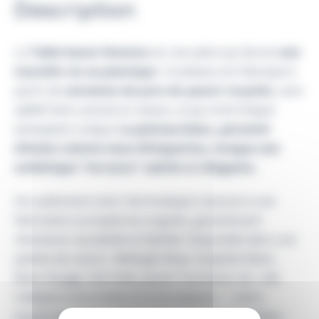
Description
La
Table basse Venezia
est une pièce qui donne
une
nouvelle vie au plastique
: le plateau est fabriqué à
partir de
centaines de pots de yaourt recyclés
, sans
additif liant, pressé en masse, ce qui rend chaque
exemplaire unique.
Le plateau blanc, parsemé
d’éclats colorés issus d’étiquettes, évoque une
esthétique “terrazzo” subtile et élégante.
Son piétement acier thermolaqué s’associe à une
fabrication européenne soignée, garantissant
résistance, durabilité et fiabilité. Disponible dans une
palette de coloris : Midnight Blue, Graphite Black,
Blanc Nuage, Vert Kaki, Jaune Tournesol, etc., elle
s’adapte à vos envies et à vos espaces — salon,
espace lounge ou salle d’attente. Facile d’entretien