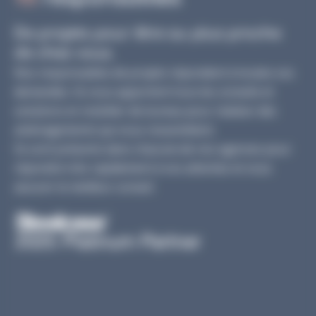
De projets pour être au plus proche
de chez vous.
Nos responsables de projets répondent à toutes vos
demandes. Ils vous apportent tous les conseils et
solutions en mobilier de bureau pour réaliser des
aménagements qui vous ressemblent.
Ils sont présents dans chacune de nos agences pour
répondre très rapidement à vos attentes et vous
assurer le meilleur conseil.