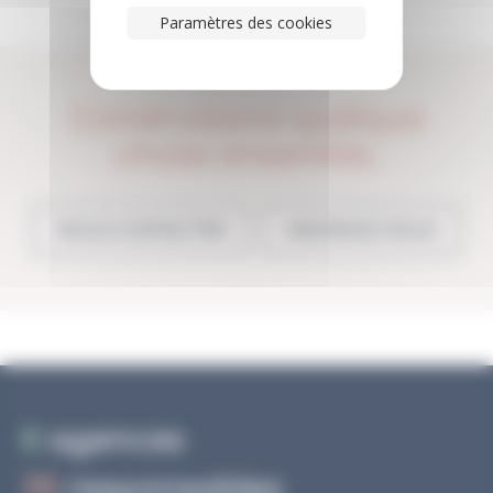
Paramètres des cookies
Construisons quelque
chose ensemble.
NOUS CONTACTER
INSCRIVEZ-VOUS
6
agences
15
responsables