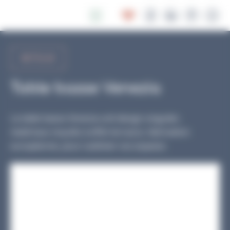
Panneau de gestion des cookies
RETOUR
Table basse Venezia
La table basse Venezia unit design singulier,
matériaux recyclés à effet terrazzo, fabrication
européenne, pour sublimer vos espaces.