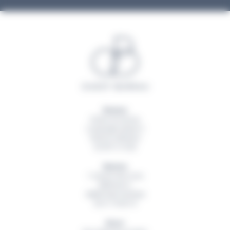
Rennes
20 Rue du Sureau
La Montgervalaise 2
35520
La Mézière
02 99 13 16 60
Nantes
1 Avenue des Lions
Bâtiment A
44800
Saint Herblain
02 51 79 00 19
Brest