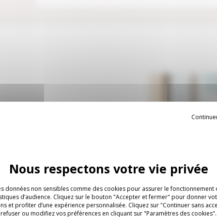
Continue
éduite à l’essentiel: simple,
 couleurs vibrantes, de
ente. A l’origine conçue en
ourrés, avec pieds plaqués ou
st disponible en version
, revêtue de cuir ou
es données non sensibles comme des cookies pour assurer le fonctionnement o
tistiques d’audience. Cliquez sur le bouton "Accepter et fermer" pour donner v
ns et profiter d’une expérience personnalisée. Cliquez sur "Continuer sans acc
 ou bien pieds en acier
refuser ou modifiez vos préférences en cliquant sur "Paramètres des cookies".