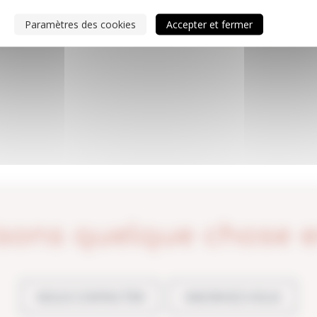
en est en polyuréthane et elle
Paramètres des cookies
Accepter et fermer
ient.
sons quelque chose 
NOUS CONTACTER
INSCRIVEZ-VOUS