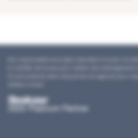
Nos responsables de projets répondent à toutes vos dema
en mobilier de bureau pour réaliser des aménagements 
Ils sont présents dans chacune de nos agences pour rép
meilleur conseil.