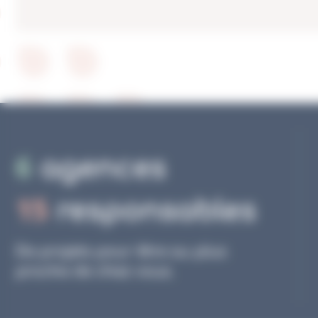
6
agences
15
responsables
De projets pour être au plus
proche de chez vous.