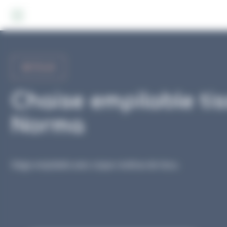
Panneau de gestion des cookies
RETOUR
Chaise empilable ti
Norma
Siège empilable avec coque revêtue de tissu.