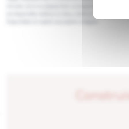
chromé, verni ou plaqué bois. La coque avec dossier moy
ACTUALITÉS
est disponible revêtue en tissu, similicuir, cuir, ou tissu cl
Disponibles en option accoudoirs intégrés
AGENCES
Construi