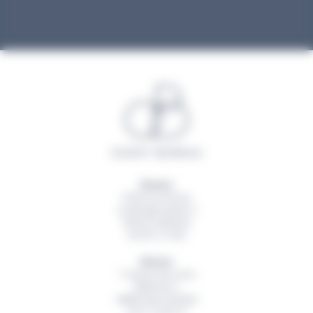
Rennes
20 Rue du Sureau
La Montgervalaise 2
35520
La Mézière
02 99 13 16 60
Nantes
1 Avenue des Lions
Bâtiment A
44800
Saint Herblain
02 51 79 00 19