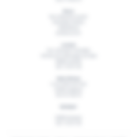
Brest
Rue Hubertine Auclert
Immeuble Artémis
29200
Brest
02 98 42 32 01
Lorient
Parc d’Activité Technellys
165 Rue de la Montagne du Salut
56600
Lanester
06 11 55 91 49
Saint-Brieuc
5 rue Ambroise Paré
22360
Langueux
06 18 15 82 54
Quimper
29000
Quimper
06 11 55 91 49