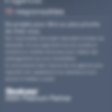
6
agences
15
responsables
De projets pour être au plus proche
de chez vous.
Nos responsables de projets répondent à toutes vos
demandes. Ils vous apportent tous les conseils et
solutions en mobilier de bureau pour réaliser des
aménagements qui vous ressemblent.
Ils sont présents dans chacune de nos agences pour
répondre très rapidement à vos attentes et vous
assurer le meilleur conseil.