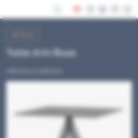
Panneau de gestion des cookies
RETOUR
Table Arki-Base
Intérieure ou extérieure