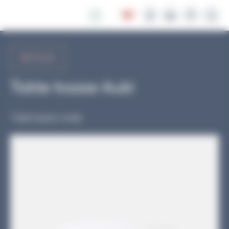
Panneau de gestion des cookies
RETOUR
Table basse Auki
Table basse ronde