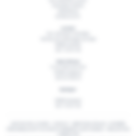
Rue Hubertine Auclert
Immeuble Artémis
29200
Brest
02 98 42 32 01
Lorient
Parc d’Activité Technellys
165 Rue de la Montagne du Salut
56600
Lanester
06 11 55 91 49
Saint-Brieuc
5 rue Ambroise Paré
22360
Langueux
06 18 15 82 54
Quimper
29000
Quimper
06 11 55 91 49
GESTION DES COOKIES
-
CONTACT
-
MENTIONS LÉGALES
-
DONNÉES
PERSONNELLES
© TOUS DROITS RÉSERVÉS
OUEST BUREAU
- RÉALISATION
CYBERSCOPE