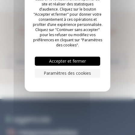
site et réaliser des statistiques
d’audience. Cliquez sur le bouton
"Accepter et fermer" pour donner votre
consentement à ces opérations et
profiter d’une expérience personnalisée.
Construisons quelque
Cliquez sur "Continuer sans accepter"
pour les refuser ou modifiez vos
chose ensemble.
préférences en cliquant sur "Paramètres
des cookies".
Accepter et fermer
NOUS CONTACTER
INSCRIVEZ-VOUS
Paramètres des cookies
6
agences
15
responsables