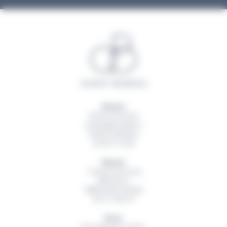
Rennes
20 Rue du Sureau
La Montgervalaise 2
35520
La Mézière
02 99 13 16 60
Nantes
1 Avenue des Lions
Bâtiment A
44800
Saint Herblain
02 51 79 00 19
Brest