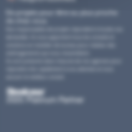
De projets pour être au plus proche
de chez vous.
Nos responsables de projets répondent à toutes vos
demandes. Ils vous apportent tous les conseils et
solutions en mobilier de bureau pour réaliser des
aménagements qui vous ressemblent.
Ils sont présents dans chacune de nos agences pour
répondre très rapidement à vos attentes et vous
assurer le meilleur conseil.