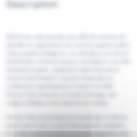
Description
Réduire les coûts associés aux salles de réunions est
possible; en augmentant leur taux d’occupation grâce
à des produits intelligents. Les utilisateurs ont besoin
de flexibilité, ils doivent pouvoir reconfigurer une salle
facilement et gérer rapidement l’alternance entre
sessions de formation, réunions de groupe ou
conférences. Spécifiquement conçue à cet effet,
FlipTop Twin présente un double avantage : des
usages multiples et des mécanismes simples.
FlipTop Twin est parfaitement symétrique. À l’aide du
pied ou de la main, on peut faire basculer le plateau,
d’un côté comme de l’autre et ceci peu importe le côté