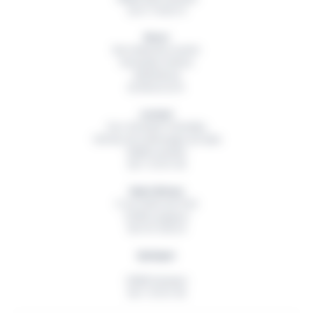
02 51 79 00 19
Brest
Rue Hubertine Auclert
Immeuble Artémis
29200
Brest
02 98 42 32 01
Lorient
Parc d’Activité Technellys
165 Rue de la Montagne du Salut
56600
Lanester
06 11 55 91 49
Saint-Brieuc
5 rue Ambroise Paré
22360
Langueux
06 18 15 82 54
Quimper
29000
Quimper
06 11 55 91 49