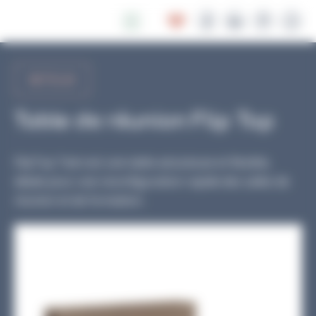
Panneau de gestion des cookies
RETOUR
Table de réunion Flip Top
FlipTop Twin est une table astucieuse et flexible,
idéale pour une reconfiguration rapide des salles de
réunion et de formation.