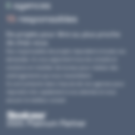
6
agences
15
responsables
De projets pour être au plus proche
de chez vous.
Nos responsables de projets répondent à toutes vos
demandes. Ils vous apportent tous les conseils et
solutions en mobilier de bureau pour réaliser des
aménagements qui vous ressemblent.
Ils sont présents dans chacune de nos agences pour
répondre très rapidement à vos attentes et vous
assurer le meilleur conseil.