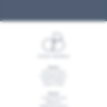
Rennes
20 Rue du Sureau
La Montgervalaise 2
35520
La Mézière
02 99 13 16 60
Nantes
1 Avenue des Lions
Bâtiment A
44800
Saint Herblain