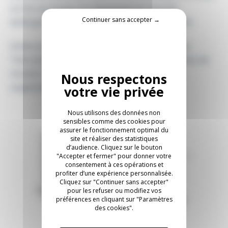
où l’on se trouve. Un mécanisme de sécurité
Continuer sans accepter →
testé garantit la stabilité horizontale de la table.
Grâce à sa flexibilité et à sa modularité, FlipTop
Twin assure une utilisation optimale des espaces de
réunion. Les éléments inutilisés peuvent être
soigneusement rangés.
Nous utilisons des données non
sensibles comme des cookies pour
assurer le fonctionnement optimal du
site et réaliser des statistiques
d’audience. Cliquez sur le bouton
"Accepter et fermer" pour donner votre
consentement à ces opérations et
profiter d’une expérience personnalisée.
Cliquez sur "Continuer sans accepter"
pour les refuser ou modifiez vos
préférences en cliquant sur "Paramètres
des cookies".