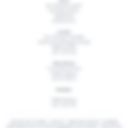
Brest
Rue Hubertine Auclert
Immeuble Artémis
29200
Brest
02 98 42 32 01
Lorient
Parc d’Activité Technellys
165 Rue de la Montagne du Salut
56600
Lanester
06 11 55 91 49
Saint-Brieuc
5 rue Ambroise Paré
22360
Langueux
06 18 15 82 54
Quimper
29000
Quimper
06 11 55 91 49
GESTION DES COOKIES
-
CONTACT
-
MENTIONS LÉGALES
-
DONNÉES
PERSONNELLES
© TOUS DROITS RÉSERVÉS
OUEST BUREAU
- RÉALISATION