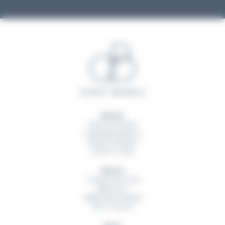
Rennes
20 Rue du Sureau
La Montgervalaise 2
35520
La Mézière
02 99 13 16 60
Nantes
1 Avenue des Lions
Bâtiment A
44800
Saint Herblain
02 51 79 00 19