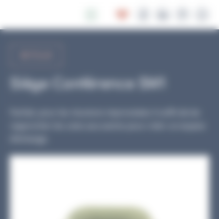
Panneau de gestion des cookies
RETOUR
Siège Conférence SW1
Parfait, pour les réunions improvisées il suffit de les
rapprocher les unes aux autres pour créer un espace
d’échange.