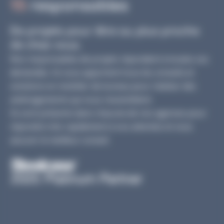
15
responsables
De projets pour être au plus proche
de chez vous.
Nos responsables de projets répondent à toutes vos
demandes. Ils vous apportent tous les conseils et
solutions en mobilier de bureau pour réaliser des
aménagements qui vous ressemblent.
Ils sont présents dans chacune de nos agences pour
répondre très rapidement à vos attentes et vous
assurer le meilleur conseil.