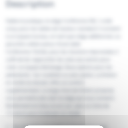
Description
Fiable et pratique, le siège Conférence SW_1 a été
conçu pour les tables de hauteur standard. Il convient
à un espace bureau, en tant que siège additionnel, ou
peut être utilisé autour d’une table
Conférence. Parfait, pour les réunions improvisées il
suffit de les rapprocher les unes aux autres pour
créer un espace d’échange. Deux options pour les
piétements : Sur roulettes ou avec patins. La finition
en résille du dossier offre un confort
supplémentaire. Le large choix de finition proposé,
vous permettra de créer le siège qui vous convient :
Revêtement en tissu ou en cuir, avec un choix de
17 coloris pour le dossier en résille.
Sur roulettes (ajustable en hauteur) ou avec