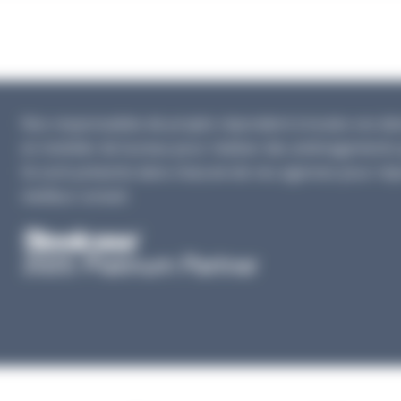
Nos responsables de projets répondent à toutes vos dema
en mobilier de bureau pour réaliser des aménagements 
Ils sont présents dans chacune de nos agences pour rép
meilleur conseil.