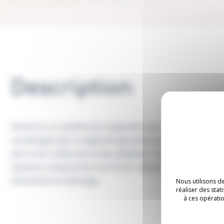
Description
Boxie est un système de rangement aux caractéristiques 
se distingue par sa légèreté garantie par une structure 
des tiroirs s’alternent à des tablettes, tout en polypropy
À PROPOS
Système composé de trois tiroirs, équipés d’une poignée
pivotantes et à blocage.
Nous utilisons d
réaliser des sta
EXPERTISES
à ces opératio