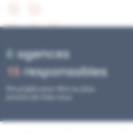
6
agences
15
responsables
De projets pour être au plus
proche de chez vous.