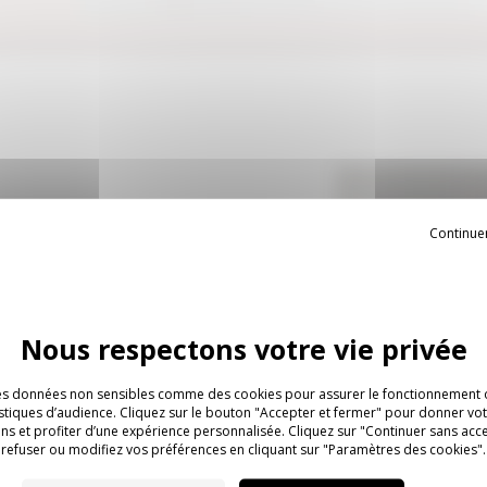
Continue
essentielles et minimales qui
en acier époxy dans laquelle
lène moulé par injection.
 intégrée et équipé de roues
es données non sensibles comme des cookies pour assurer le fonctionnement o
tistiques d’audience. Cliquez sur le bouton "Accepter et fermer" pour donner v
ns et profiter d’une expérience personnalisée. Cliquez sur "Continuer sans acc
refuser ou modifiez vos préférences en cliquant sur "Paramètres des cookies".