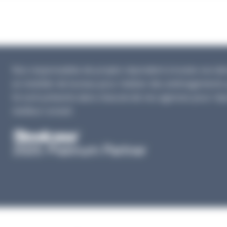
Nos responsables de projets répondent à toutes vos dema
en mobilier de bureau pour réaliser des aménagements 
Ils sont présents dans chacune de nos agences pour rép
meilleur conseil.