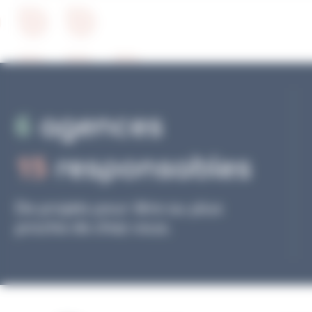
6
agences
15
responsables
De projets pour être au plus
proche de chez vous.