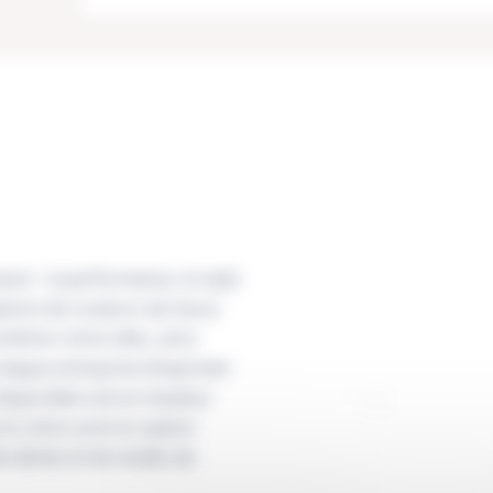
avoir : la performance, le style
options de couleurs de tissus
mbiner entre elles, ainsi
 chaque entreprise d’exprimer
disponible soit en hauteur
 le cintre sont en option
e tâches et de modes de