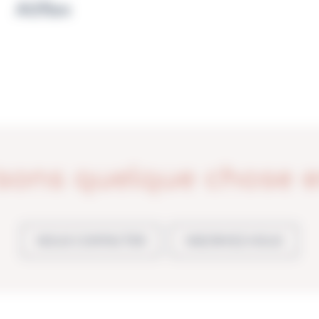
Allflex
sons quelque chose 
NOUS CONTACTER
INSCRIVEZ-VOUS