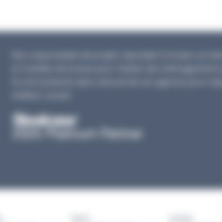
Nos responsables de projets répondent à toutes vos dema
en mobilier de bureau pour réaliser des aménagements 
Ils sont présents dans chacune de nos agences pour rép
meilleur conseil.
s
Brest
Lorient