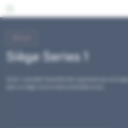
Panneau de gestion des cookies
RETOUR
Siège Series 1
Series 1 possède l’ensemble des arguments qui sont app
dans un siège, tout en étant accessible à tous.