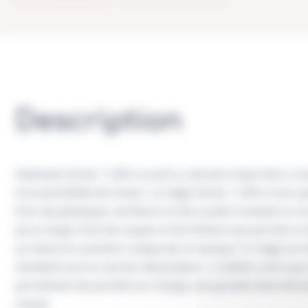
Description
Steelcase Series 1 offre ce qu’il y a de plus important, à s
et la possibilité de choisir. Le siège Series 1 offre onze 
Knit, de plastiques, de flexors et de soutien lombaire à co
qu’un large choix de coques et de finitions qui permet à
au mieux le caractère unique de sa marque. Ce siège est 
standard soit en version dessinateur. La têtière ainsi que
permettant de prendre en charge une grande diversité d
travail.