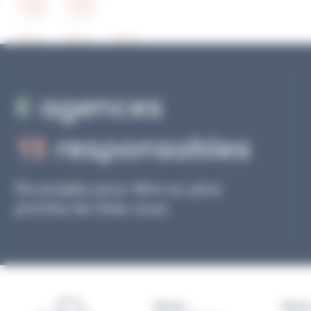
6
agences
15
responsables
De projets pour être au plus
proche de chez vous.
Rennes
Nante