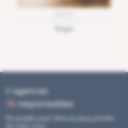
NANTES
Engie
6
agences
15
responsables
De projets pour être au plus proche
de chez vous.