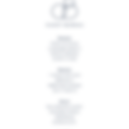
Rennes
20 Rue du Sureau
La Montgervalaise 2
35520
La Mézière
02 99 13 16 60
Nantes
1 Avenue des Lions
Bâtiment A
44800
Saint Herblain
02 51 79 00 19
Brest
Rue Hubertine Auclert
Immeuble Artémis
29200
Brest
02 98 42 32 01