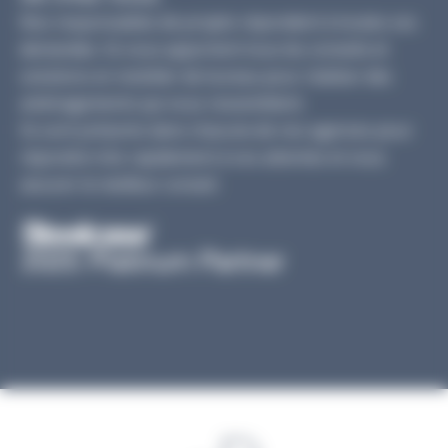
Nos responsables de projets répondent à toutes vos
demandes. Ils vous apportent tous les conseils et
solutions en mobilier de bureau pour réaliser des
aménagements qui vous ressemblent.
Ils sont présents dans chacune de nos agences pour
répondre très rapidement à vos attentes et vous
assurer le meilleur conseil.