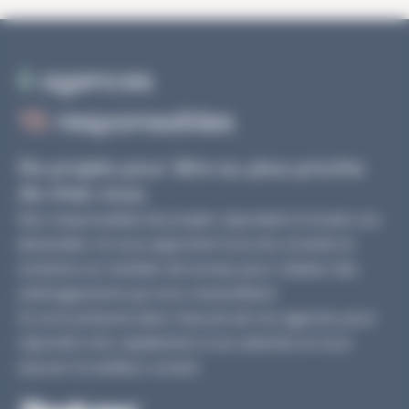
6
agences
15
responsables
De projets pour être au plus proche
de chez vous.
Nos responsables de projets répondent à toutes vos
demandes. Ils vous apportent tous les conseils et
solutions en mobilier de bureau pour réaliser des
aménagements qui vous ressemblent.
Ils sont présents dans chacune de nos agences pour
répondre très rapidement à vos attentes et vous
assurer le meilleur conseil.