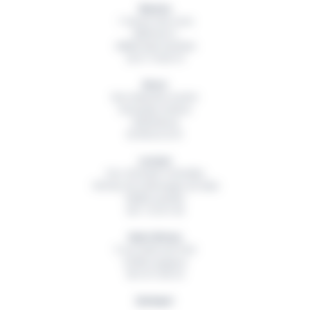
Nantes
1 Avenue des Lions
Bâtiment A
44800
Saint Herblain
02 51 79 00 19
Brest
Rue Hubertine Auclert
Immeuble Artémis
29200
Brest
02 98 42 32 01
Lorient
Parc d’Activité Technellys
165 Rue de la Montagne du Salut
56600
Lanester
06 11 55 91 49
Saint-Brieuc
5 rue Ambroise Paré
22360
Langueux
06 18 15 82 54
Quimper