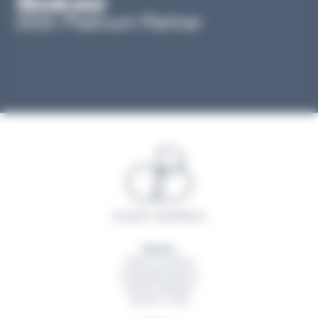
Rennes
20 Rue du Sureau
La Montgervalaise 2
35520
La Mézière
02 99 13 16 60