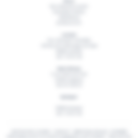
Brest
Rue Hubertine Auclert
Immeuble Artémis
29200
Brest
02 98 42 32 01
Lorient
Parc d’Activité Technellys
165 Rue de la Montagne du Salut
56600
Lanester
06 11 55 91 49
Saint-Brieuc
5 rue Ambroise Paré
22360
Langueux
06 18 15 82 54
Quimper
29000
Quimper
06 11 55 91 49
GESTION DES COOKIES
-
CONTACT
-
MENTIONS LÉGALES
-
DONNÉES
PERSONNELLES
© TOUS DROITS RÉSERVÉS
OUEST BUREAU
- RÉALISATION