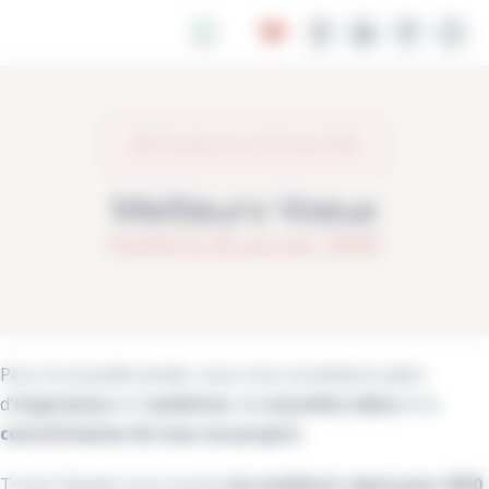
Panneau de gestion des cookies
RETOUR AUX ACTUALITÉS
Meilleurs Voeux
Publié le 02 janvier 2020
Pour la nouvelle année, nous vous souhaitons plein
d'
inspiration
et d'
ambition
, de
nouvelles idées
et la
concrétisation de tous vos projets
.
Toute l'équipe vous envoie
ses meilleurs vœux pour 2020