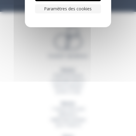
Paramètres des cookies
Rennes
20 Rue du Sureau
La Montgervalaise 2
35520
La Mézière
02 99 13 16 60
Nantes
1 Avenue des Lions
Bâtiment A
44800
Saint Herblain
02 51 79 00 19