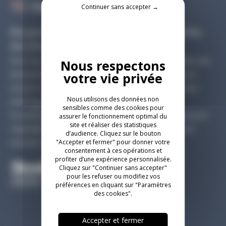
15
responsables
Continuer sans accepter →
De projets pour être au plus proche
de chez vous.
Nos responsables de projets répondent à toutes vos
demandes. Ils vous apportent tous les conseils et
solutions en mobilier de bureau pour réaliser des
Nous utilisons des données non
aménagements qui vous ressemblent.
sensibles comme des cookies pour
Ils sont présents dans chacune de nos agences pour
assurer le fonctionnement optimal du
site et réaliser des statistiques
répondre très rapidement à vos attentes et vous
d’audience. Cliquez sur le bouton
assurer le meilleur conseil.
"Accepter et fermer" pour donner votre
consentement à ces opérations et
profiter d’une expérience personnalisée.
Cliquez sur "Continuer sans accepter"
pour les refuser ou modifiez vos
préférences en cliquant sur "Paramètres
des cookies".
Accepter et fermer