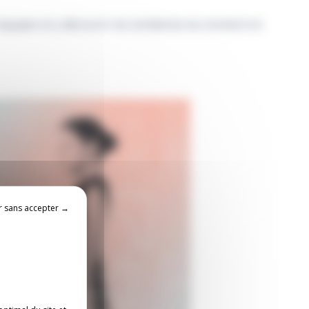
 équipes et y découvrir les tendances du moment en
r sans accepter →