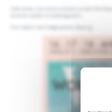
Cette année, nous serons présents au Salon WorkSpace
terme de mobilier et d'aménagement !
Pour obtenir votre badge gratuit, cliquez
ici
.
À PROPOS