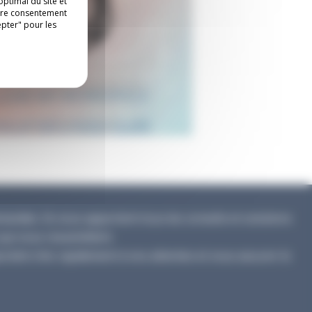
ptimal du site et
otre consentement
epter" pour les
ndes. Ils vous apportent tous les conseils et solutions
qui vous ressemblent.
ondre très rapidement à vos attentes et vous assurer le