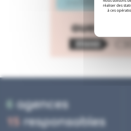
Nous utilisons d
réaliser des sta
EXPERTISES
à ces opératio
ACTUALITÉS
AGENCES
6
agences
15
responsables