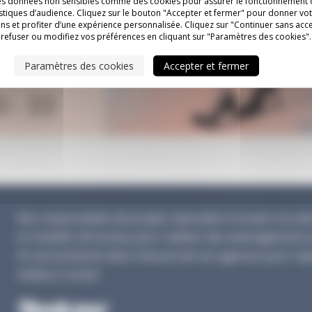
es données non sensibles comme des cookies pour assurer le fonctionnement o
tistiques d’audience. Cliquez sur le bouton "Accepter et fermer" pour donner v
ns et profiter d’une expérience personnalisée. Cliquez sur "Continuer sans acc
refuser ou modifiez vos préférences en cliquant sur "Paramètres des cookies".
Paramètres des cookies
Accepter et fermer
Nos responsables de projets répondent à toutes vos dema
en mobilier de bureau pour réaliser des aménagements 
Ils sont présents dans chacune de nos agences pour rép
meilleur conseil.