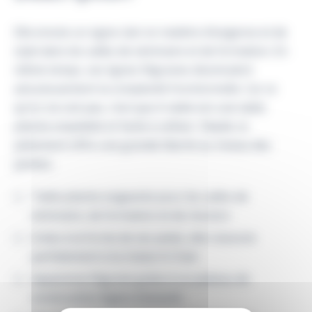
Elle envoie un signe clair en matière d’exigence et de
style dans les salles de séminaire et de formation. En
même temps, ses lignes filigranes dissimulent
astucieusement la complexité fonctionnelle. Car ce
qu’on ne voit pas, c’est que A-table est une table
pliante empilable et facile à utiliser. Déplié, le
piétement offre une grande liberté au niveau des
jambes.
Table pliante exigeante pour les salles de
séminaire, de formation et de réunion
Grâce à la forme de ses pieds, elle s’associe
parfaitement à la chaise A-Chair
Apparence filigrane grâce à un plateau de
construction légère biseauté