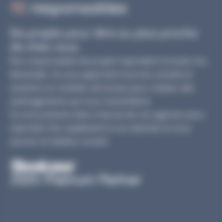
15
responsables
De projets pour être au plus proche
de chez vous.
Nos responsables de projets répondent à toutes vos
demandes. Ils vous apportent tous les conseils et
solutions en mobilier de bureau pour réaliser des
aménagements qui vous ressemblent.
Ils sont présents dans chacune de nos agences pour
répondre très rapidement à vos attentes et vous
assurer le meilleur conseil.