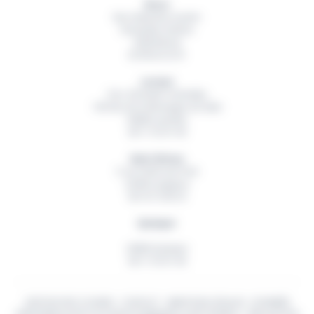
Brest
Rue Hubertine Auclert
Immeuble Artémis
29200
Brest
02 98 42 32 01
Lorient
Parc d’Activité Technellys
165 Rue de la Montagne du Salut
56600
Lanester
06 11 55 91 49
Saint-Brieuc
5 rue Ambroise Paré
22360
Langueux
06 18 15 82 54
Quimper
29000
Quimper
06 11 55 91 49
GESTION DES COOKIES
-
CONTACT
-
MENTIONS LÉGALES
-
DONNÉES