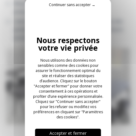
Mécanisme de pliage d’une seule main par
Continuer sans accepter →
pression sur le bouton de déverrouillage
Liberté de mouvements maximale au niveau des
jambes grâce à de nouveaux plots d’empilement
pivotants
Nous utilisons des données non
sensibles comme des cookies pour
assurer le fonctionnement optimal du
site et réaliser des statistiques
d’audience. Cliquez sur le bouton
"Accepter et fermer" pour donner votre
consentement à ces opérations et
profiter d’une expérience personnalisée.
Cliquez sur "Continuer sans accepter"
pour les refuser ou modifiez vos
préférences en cliquant sur "Paramètres
des cookies".
Accepter et fermer