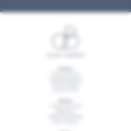
Rennes
20 Rue du Sureau
La Montgervalaise 2
35520
La Mézière
02 99 13 16 60
Nantes
1 Avenue des Lions
Bâtiment A
44800
Saint Herblain
02 51 79 00 19