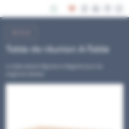
Panneau de gestion des cookies
RETOUR
Table de réunion A-Table
La table pliante filigrane et élégante pour les
exigences élevées.