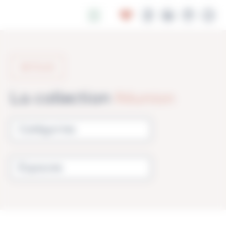
Panneau de gestion des cookies
RETOUR
Réunion
La collection
Catégories
Espaces