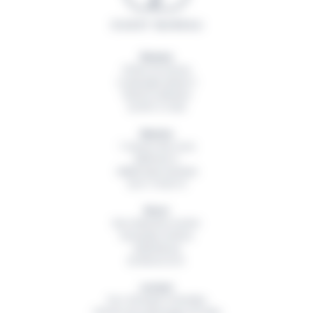
Rennes
20 Rue du Sureau
La Montgervalaise 2
35520
La Mézière
02 99 13 16 60
Nantes
1 Avenue des Lions
Bâtiment A
44800
Saint Herblain
02 51 79 00 19
Brest
Rue Hubertine Auclert
Immeuble Artémis
29200
Brest
02 98 42 32 01
Lorient
Parc d’Activité Technellys
165 Rue de la Montagne du Salut