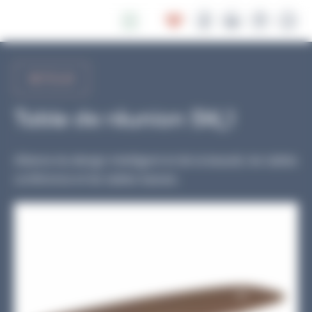
Panneau de gestion des cookies
RETOUR
Table de réunion SW_1
Alliance du design intelligent et de la beauté, les tables
conférence et les tables basses.