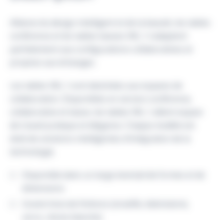
Alliance du design intelligent et de la beauté, les tables
conférence et les tables basses SW_1 s’adaptent
parfaitement aux configurations collaboratives et
propices aux échanges.
Les tables SW_1 sont destinées aux espaces de
collaboration. Disponibles en version conférence,
collaborative et basse, les tables SW_1 allient espace
de travail pratique et élégance. Chaque modèle est
doté de solutions intelligentes d’intégration de la
technologie.
Disponible dans un large éventail de formes et de
dimensions
Grand choix de finitions (stratifié, ébénisterie,
verre, résine blanche)