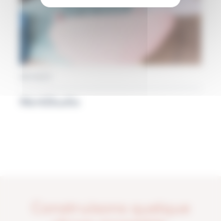
RENNES
WorkStudio
Construisons quelque