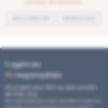
chose ensemble.
NOUS CONTACTER
INSCRIVEZ-VOUS
6
agences
15
responsables
De projets pour être au plus proche
de chez vous.
Nos responsables de projets répondent à toutes vos
demandes. Ils vous apportent tous les conseils et