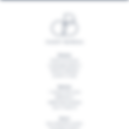
Rennes
20 Rue du Sureau
La Montgervalaise 2
35520
La Mézière
02 99 13 16 60
Nantes
1 Avenue des Lions
Bâtiment A
44800
Saint Herblain
02 51 79 00 19
Brest
Rue Hubertine Auclert
Immeuble Artémis