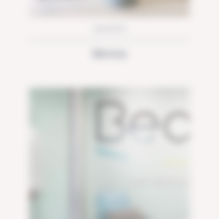
NANTES
Qivivio