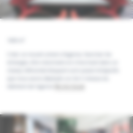
1600 m²
Créer un nouvel univers d’agence, favoriser les
échanges, être visionnaire en s’inscrivant dans un
champ référentiel éloquent sont autant d’objectifs
que nous avons déployés sur les 5 niveaux du
bâtiment de l’agence
We Are Social
.