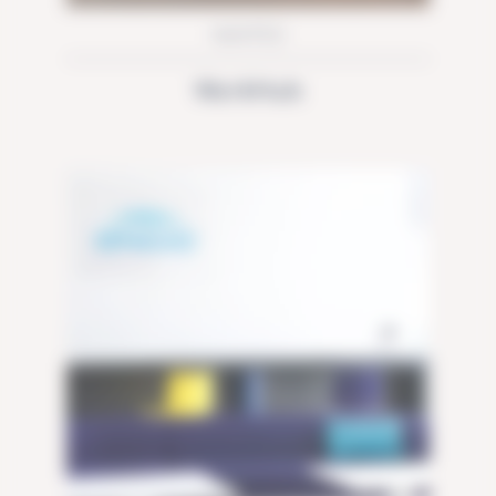
NANTES
WorkHub