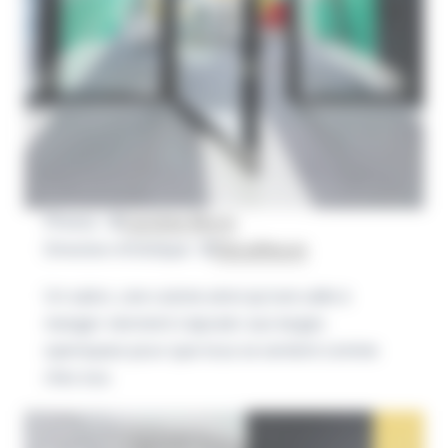
Photos : ©
Caroline Morin
Direction Artistique : ©
Decodheure
Un salon, une cuisine ainsi qu’une salle à
manger viennent s’ajouter aux larges
openspace pour que tous se sentent comme
chez eux.