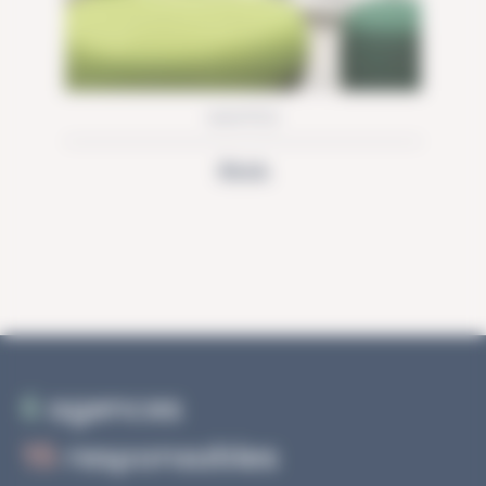
NANTES
RMA
6
agences
15
responsables