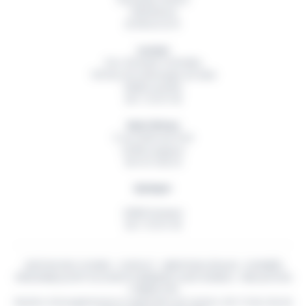
29200
Brest
02 98 42 32 01
Lorient
Parc d’Activité Technellys
165 Rue de la Montagne du Salut
56600
Lanester
06 11 55 91 49
Saint-Brieuc
5 rue Ambroise Paré
22360
Langueux
06 18 15 82 54
Quimper
29000
Quimper
06 11 55 91 49
GESTION DES COOKIES
-
CONTACT
-
MENTIONS LÉGALES
-
DONNÉES
PERSONNELLES
© TOUS DROITS RÉSERVÉS
OUEST BUREAU
- RÉALISATION
CYBERSCOPE
Numéro d'enregistrement en application de l'article L.541-10 du Cde de