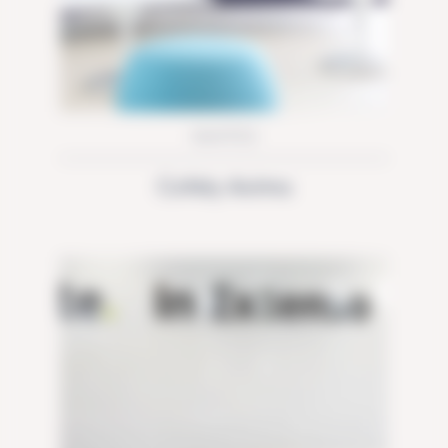
NANTES
Cofely Axima