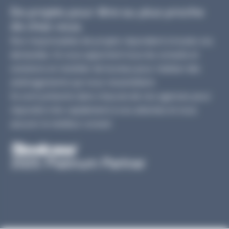
De projets pour être au plus proche
de chez vous.
Nos responsables de projets répondent à toutes vos
demandes. Ils vous apportent tous les conseils et
solutions en mobilier de bureau pour réaliser des
aménagements qui vous ressemblent.
Ils sont présents dans chacune de nos agences pour
répondre très rapidement à vos attentes et vous
assurer le meilleur conseil.