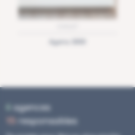
CHOLET
Agena 3000
6
agences
15
responsables