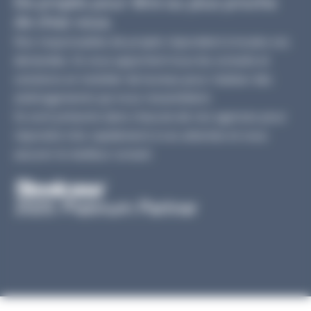
De projets pour être au plus proche
de chez vous.
Nos responsables de projets répondent à toutes vos
demandes. Ils vous apportent tous les conseils et
solutions en mobilier de bureau pour réaliser des
aménagements qui vous ressemblent.
Ils sont présents dans chacune de nos agences pour
répondre très rapidement à vos attentes et vous
assurer le meilleur conseil.