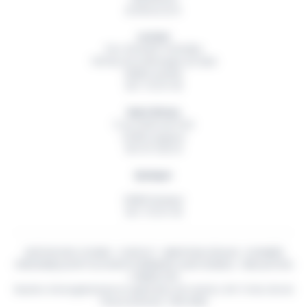
02 98 42 32 01
Lorient
Parc d’Activité Technellys
165 Rue de la Montagne du Salut
56600
Lanester
06 11 55 91 49
Saint-Brieuc
5 rue Ambroise Paré
22360
Langueux
06 18 15 82 54
Quimper
29000
Quimper
06 11 55 91 49
GESTION DES COOKIES
-
CONTACT
-
MENTIONS LÉGALES
-
DONNÉES
PERSONNELLES
© TOUS DROITS RÉSERVÉS
OUEST BUREAU
- RÉALISATION
CYBERSCOPE
Numéro d'enregistrement en application de l'article L.541-10 du Cde de
l'Environnement : FR013958