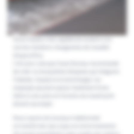
Aucun espace n’est capable de soutenir à lui
seul les manières changeantes de travailler
d’aujourd’hui.
C’est pour cela que Ouest Bureau recommande
de créer un écosystème d’espaces qui intègrent
l’individu, l’espace et la technologie. Les
employés peuvent passer facilement d’une
tâche à une autre en fonction du travail qu’ils
doivent accomplir.
Nous voyons les bureaux traditionnels
se transformer peu à peu en environnements
de travail ressemblant à des studios de création