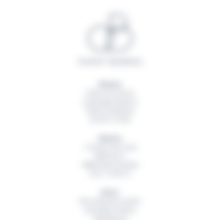
Rennes
20 Rue du Sureau
La Montgervalaise 2
35520
La Mézière
02 99 13 16 60
Nantes
1 Avenue des Lions
Bâtiment A
44800
Saint Herblain
02 51 79 00 19
Brest
Rue Hubertine Auclert
Immeuble Artémis
29200
Brest